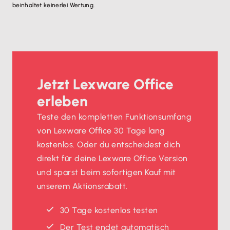
beinhaltet keinerlei Wertung.
Jetzt Lexware Office
erleben
Teste den kompletten Funktionsumfang
von Lexware Office 30 Tage lang
kostenlos. Oder du entscheidest dich
direkt für deine Lexware Office Version
und sparst beim sofortigen Kauf mit
unserem Aktionsrabatt.
30 Tage kostenlos testen
Der Test endet automatisch