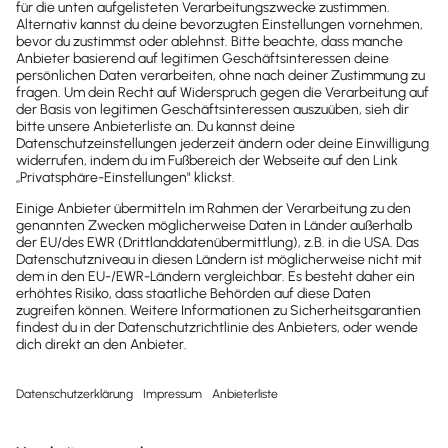
Newsletter
Brandheiße
News direkt in
dein Postfach
Möchtest du zukünftig
wichtige News zu
Gesetzesänderungen,
hilfreiche Praxis-Tipps und
kostenlose Tools für
Unternehmen erhalten?
Dann abonniere unseren
Newsletter.
Jetzt anmelden