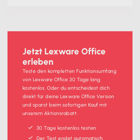
Jetzt Lexware Office
erleben
Teste den kompletten Funktionsumfang
von Lexware Office 30 Tage lang
kostenlos. Oder du entscheidest dich
direkt für deine Lexware Office Version
und sparst beim sofortigen Kauf mit
unserem Aktionsrabatt.
30 Tage kostenlos testen
Der Test endet automatisch