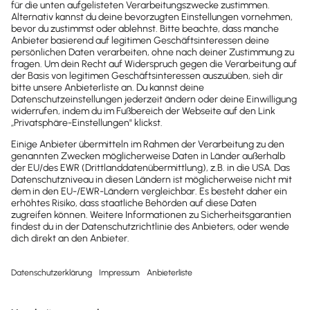
Newsletter
Brandheiße
News direkt in
dein Postfach
Möchtest du zukünftig
wichtige News zu
Gesetzesänderungen,
hilfreiche Praxis-Tipps und
kostenlose Tools für
Unternehmen erhalten?
Dann abonniere unseren
Newsletter.
Jetzt anmelden