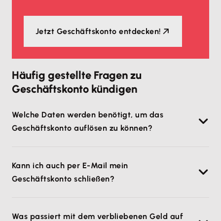
Jetzt Geschäftskonto entdecken!
Häufig gestellte Fragen zu
Geschäftskonto kündigen
Welche Daten werden benötigt, um das
Geschäftskonto auflösen zu können?
Damit du dein Konto auflösen kannst, musst du
Kann ich auch per E-Mail mein
schriftlich bei der Bank kündigen. Das
Geschäftskonto schließen?
Kündigungsschreiben muss folgende Daten
enthalten:
Die Kündigung des Firmenkontos muss immer
Was passiert mit dem verbliebenen Geld auf
Name und Anschrift der Bank
schriftlich erfolgen
. Ob du das Kündigungsschreiben