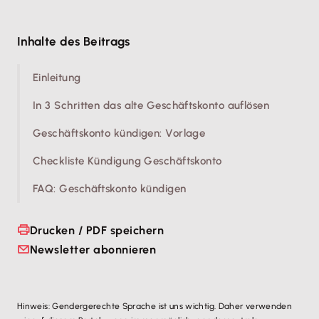
Damit du deine Kündigung richtig formulieren
Selbstständige und Freiberufler können die
kannst, findest du
hier ein Muster eines
Kündigung selbst durchführen. Bei einer
GmbH
ist
Inhalte des Beitrags
Kündigungsschreibens
.
hingegen der
Geschäftsführer oder ein Mitarbeiter
mit Prokura
dazu berechtigt.
Einleitung
In 3 Schritten das alte Geschäftskonto auflösen
Geschäftskonto kündigen: Vorlage
Checkliste Kündigung Geschäftskonto
FAQ: Geschäftskonto kündigen
Drucken / PDF speichern
Newsletter abonnieren
Hinweis: Gendergerechte Sprache ist uns wichtig. Daher verwenden