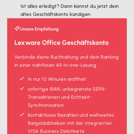
Ist alles erledigt? Dann kannst du jetzt dein
altes Geschäftskonto kündigen.
Unsere Empfehlung
Lexware Office Geschäftskonto
Verbinde deine Buchhaltung und dein Banking
in einer nahtlosen All-in-one-Lösung
In nur 10 Minuten eröffnet
sofortige IBAN, unbegrenzte SEPA-
Transaktionen und Echtzeit-
Synchronisation
kontaktloses Bezahlen und weltweites
Bargeldabheben mit der integrierten
VISA Business Debitkarte