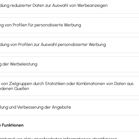
eitig, darfst du als Gläubiger – ob als Unternehmer, Freibe
zlich geregelt
und an einen offiziellen
Basiszinssatz
gebun
hnungen
st nur der
Schuldnerverzug
relevant.