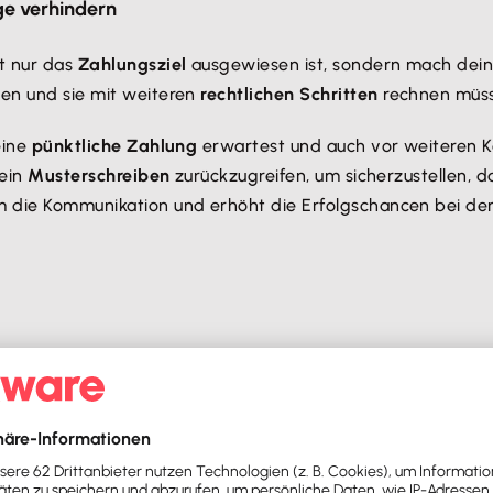
ge verhindern
t nur das
Zahlungsziel
ausgewiesen ist, sondern mach dein
hen und sie mit weiteren
rechtlichen Schritten
rechnen müs
eine
pünktliche Zahlung
erwartest und auch vor weiteren K
 ein
Musterschreiben
zurückzugreifen, um sicherzustellen, d
em die Kommunikation und erhöht die Erfolgschancen bei de
 BGB Abs. 2 Verzugszinsen in Höhe von 9 Prozentpunkten ü
 BGB Abs. 1 Verzugszinsen in Höhe von 5 Prozentpunkten ü