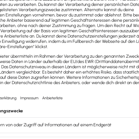
seln
en
. Bei den Mahngebühren handelt es sich um die sogena
t im BGB auf 40,00 EUR festgelegt und ist nicht von der H
erechnet.
et?
 sie berechnet? Verzugszinsen werden berechnet, wenn ein
m Tag der Rechnungszustellung. Der Zahlungsverzug beginnt
 von 30 Tagen an deinen Kunden, der diese erst am 02.02. 
g der Rechnung beim Kunden!