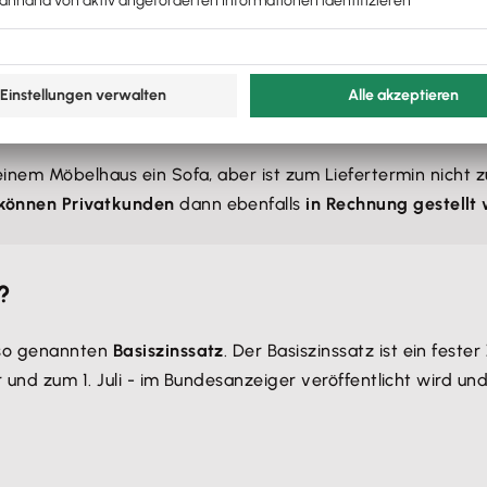
gerte Entgegennahme von Ware
. Bestellst du etwa eine 
zuvor festgelegten Liefertermin entgegen, gerätst du in 
Platz im Lager geschaffen hast und deshalb die Ware nich
h entstehen (z. B.: Abtransport, zusätzliche Lagerung)
deinem Möbelhaus ein Sofa, aber ist zum Liefertermin nicht
 können Privatkunden
dann ebenfalls
in Rechnung gestellt
?
 so genannten
Basiszinssatz
. Der Basiszinssatz ist ein feste
 und zum 1. Juli - im Bundesanzeiger veröffentlicht wird u