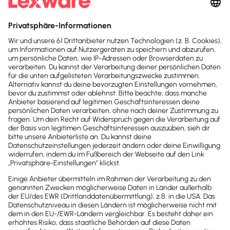
gesetzlichen Möglichkeiten ausschöpfen.
Inhalte des Beitrags
Einleitung
Inhalt: Gesetz gegen Zahlungsverzug
Wie verbessere ich meine Situation?
Management schützt vor Schaden
Die 3 häufigsten Fallen
Drucken / PDF speichern
Newsletter abonnieren
Passende Themen