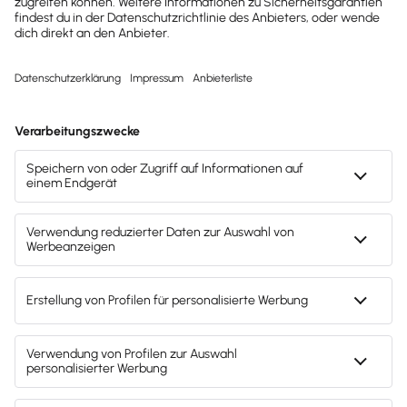
Mahnung
Forderungsmanagement
Hinweis: Gendergerechte Sprache ist uns wichtig. Daher verwenden
wir auf diesem Portal, wann immer möglich, genderneutrale
Bezeichnungen. Daneben weichen wir auf das generische Maskulinum
aus. Hiermit sind ausdrücklich alle Geschlechter (m/w/d) mitgemeint.
Diese Vorgehensweise hat lediglich redaktionelle Gründe und
beinhaltet keinerlei Wertung.
Fachartikel & News
Noch mehr zum Thema
Faktura & Warenwirtschaft
Alle Artikel zum Thema anzeigen