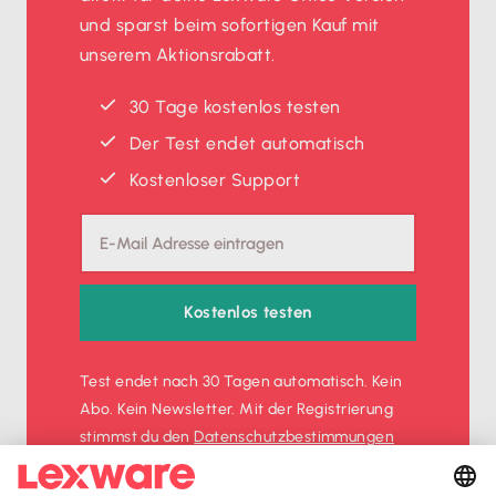
und sparst beim sofortigen Kauf mit
unserem Aktionsrabatt.
30 Tage kostenlos testen
Der Test endet automatisch
Kostenloser Support
Kostenlos testen
Test endet nach 30 Tagen automatisch. Kein
Abo. Kein Newsletter. Mit der Registrierung
stimmst du den
Datenschutz­bestimmungen
und den
AGB
zu.