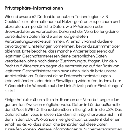
Sofort
50%
sparen
Newsletter
Brandheiße
News direkt in
dein Postfach
Möchtest du zukünftig
wichtige News zu
Gesetzesänderungen,
hilfreiche Praxis-Tipps und
kostenlose Tools für