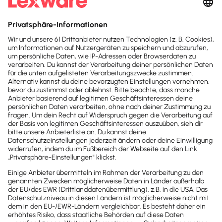
Test endet nach 30 Tagen automatisch. Kein
Abo. Kein Newsletter. Mit der Registrierung
stimmst du den
Datenschutz­bestimmungen
und den
AGB
zu.
Sofort
50%
sparen
Newsletter
Brandheiße
News direkt in
dein Postfach
Möchtest du zukünftig