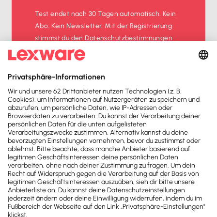
Test endet nach 30 Tagen automatisch. Kein
Abo. Kein Newsletter. Mit der Registrierung
stimmst du den
Datenschutz­bestimmungen
und den
AGB
zu.
Sofort
50%
sparen
Newsletter
Brandheiße
News direkt in
dein Postfach