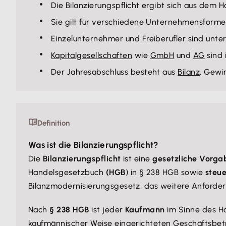
Die Bilanzierungspflicht ergibt sich aus dem 
Sie gilt für verschiedene Unternehmensform
Einzelunternehmer und Freiberufler sind unte
Kapitalgesellschaften
wie
GmbH
und
AG
sind 
Der Jahresabschluss besteht aus
Bilanz
, Gewi
Definition
Was ist die Bilanzierungspflicht?
Die
Bilanzierungspflicht
ist eine
gesetzliche Vorga
Handelsgesetzbuch
(HGB
) in § 238 HGB sowie
steu
Bilanzmodernisierungsgesetz, das weitere Anforder
Nach
§ 238 HGB
ist jeder
Kaufmann
im Sinne des H
kaufmännischer Weise eingerichteten Geschäftsbetri