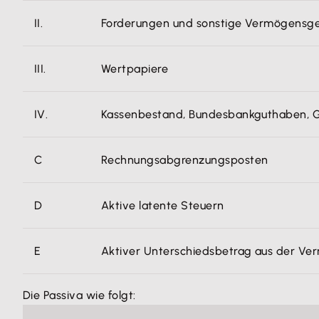
II.
Forderungen und sonstige Vermögensg
III.
Wertpapiere
IV.
Kassenbestand, Bundesbankguthaben, Gu
C
Rechnungsabgrenzungsposten
D
Aktive latente Steuern
E
Aktiver Unterschiedsbetrag aus der V
Die Passiva wie folgt: