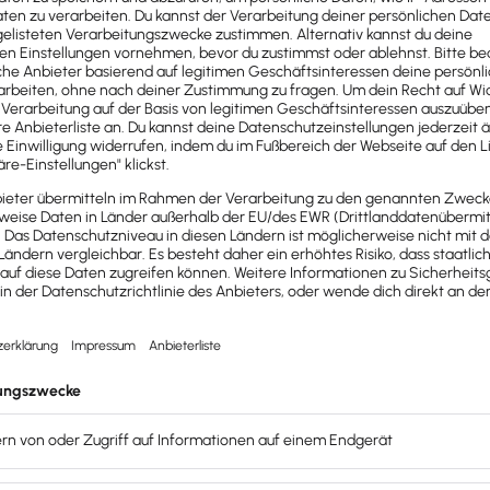
nternehmens.
Hierbei werden alle Vermögensgegenstände 
iste
.
lten Buchführung
verpflichtet
. Jede Geschäftstransaktion w