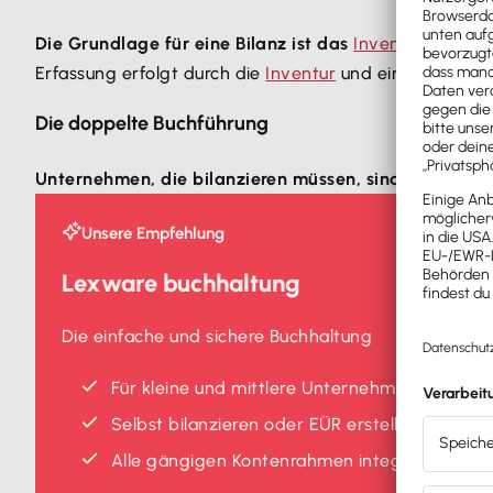
Die Grundlage für eine Bilanz ist das
Inventar
eines U
Erfassung erfolgt durch die
Inventur
und eine
Inventarl
Die doppelte Buchführung
Unternehmen, die bilanzieren müssen, sind zur
doppe
Unsere Empfehlung
Lexware buchhaltung
Die einfache und sichere Buchhaltung
Für kleine und mittlere Unternehmen
Selbst bilanzieren oder EÜR erstellen
Alle gängigen Kontenrahmen integriert