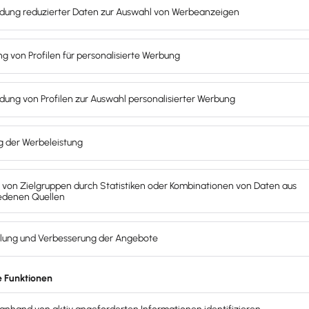
sogenannte Aktiva, und die Passivseite, die sogenannte Passi
n
sowie aktive Rechnungsabgrenzungsposten dargestellt.
al
und passive Rechnungsabgrenzungsposten.
 sein.