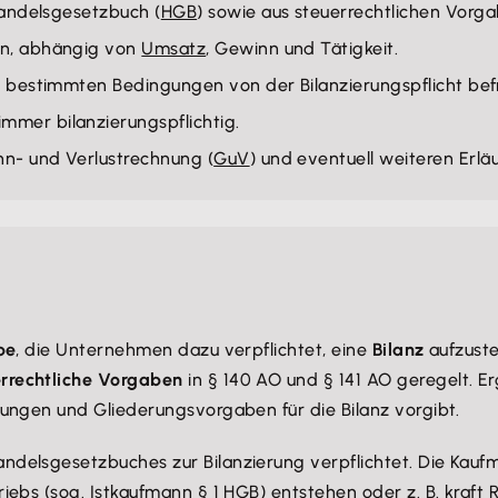
Handelsgesetzbuch (
HGB
) sowie aus steuerrechtlichen Vorga
en, abhängig von
Umsatz
, Gewinn und Tätigkeit.
r bestimmten Bedingungen von der Bilanzierungspflicht befr
immer bilanzierungspflichtig.
nn- und Verlustrechnung (
GuV
) und eventuell weiteren Erl
be
, die Unternehmen dazu verpflichtet, eine
Bilanz
aufzuste
errechtliche Vorgaben
in § 140 AO und § 141 AO geregelt. E
ungen und Gliederungsvorgaben für die Bilanz vorgibt.
andelsgesetzbuches zur Bilanzierung verpflichtet. Die Kauf
ebs (sog. Istkaufmann § 1 HGB) entstehen oder z. B. kraft 