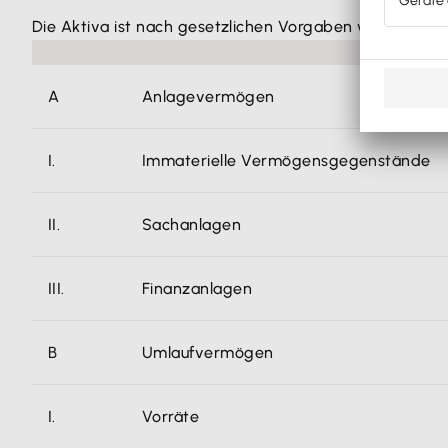
Die Aktiva ist nach gesetzlichen Vorgaben wie folgt ge
A
Anlagevermögen
I.
Immaterielle Vermögensgegenstände
II.
Sachanlagen
III.
Finanzanlagen
B
Umlaufvermögen
I.
Vorräte