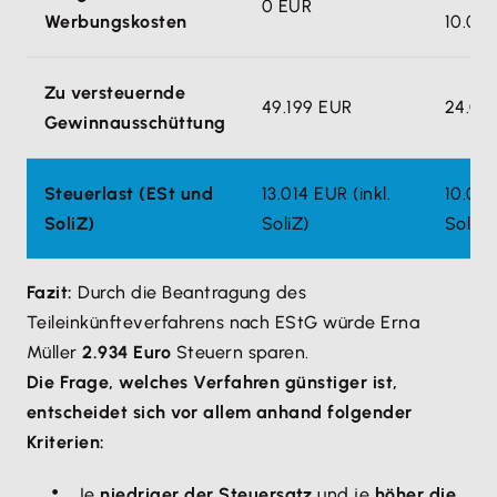
0 EUR
Werbungskosten
10.00
Zu versteuernde
49.199 EUR
24.00
Gewinnausschüttung
Steuerlast (ESt und
13.014 EUR (inkl.
10.08
SoliZ)
SoliZ)
SoliZ)
Fazit:
Durch die Beantragung des
Teileinkünfteverfahrens nach EStG würde Erna
Müller
2.934 Euro
Steuern sparen.
Die Frage, welches Verfahren günstiger ist,
entscheidet sich vor allem anhand folgender
Kriterien:
Je
niedriger der Steuersatz
und je
höher die