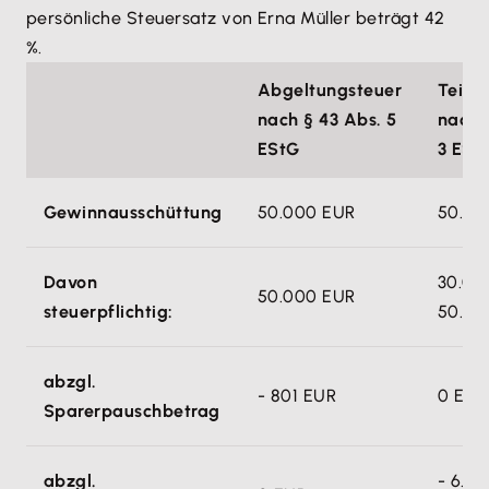
persönliche Steuersatz von Erna Müller beträgt 42
%.
Abgeltungsteuer
Teile
nach § 43 Abs. 5
nach §
EStG
3 ESt
Gewinnausschüttung
50.000 EUR
50.00
Davon
30.00
50.000 EUR
steuerpflichtig:
50.00
abzgl.
- 801 EUR
0 EUR
Sparerpauschbetrag
abzgl.
- 6.0