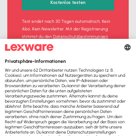
Kostenlos testen
Test endet nach 30 Tagen automatisch. Kein
Abo. Kein Newsletter. Mit der Registrierung
stimmst du den
Datenschutz­bestimmungen
und den
AGB
zu.
Sofort
50%
sparen
Newsletter
Brandheiße
News direkt in