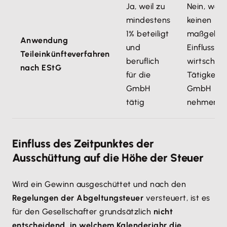
Ja, weil zu
Nein, weil 
mindestens
keinen
1% beteiligt
maßgebli
Anwendung
und
Einfluss au
Teileinkünfteverfahren
beruflich
wirtschaft
nach EStG
für die
Tätigkeit 
GmbH
GmbH
tätig
nehmen k
Einfluss des Zeitpunktes der
Ausschüttung auf die Höhe der Steuer
Wird ein Gewinn ausgeschüttet und nach den
Regelungen der Abgeltungsteuer
versteuert, ist es
für den Gesellschafter grundsätzlich
nicht
entscheidend, in welchem Kalenderjahr die