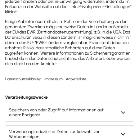
dein Postfach
Möchtest du zukünftig
wichtige News zu
Gesetzesänderungen,
hilfreiche Praxis-Tipps und
kostenlose Tools für
Unternehmen erhalten?
Dann abonniere unseren
Newsletter.
Jetzt anmelden