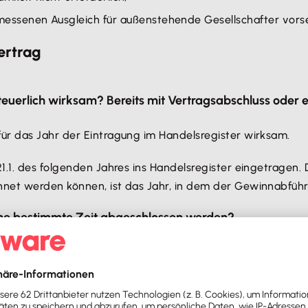
ssenen Ausgleich für außenstehende Gesellschafter vorse
ertrag
uerlich wirksam? Bereits mit Vertragsabschluss oder er
ür das Jahr der Eintragung im Handelsregister wirksam.
.1. des folgenden Jahres ins Handelsregister eingetragen. 
net werden können, ist das Jahr, in dem der Gewinnabführ
ine bestimmte Zeit abgeschlossen werden?
vertrags muss nach § 14 Abs. 1 Nr. 3 Satz 1 KStG auf eine
a darauf hinweisen, dass der Organträger die Verlust