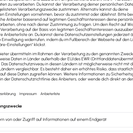
ur
Verlustverrechnungspflicht
in den schriftlichen Gewinn
ch unwirksam. Aus diesem Grund empfiehlt es sich, vorgefe
abführung einzutragen ist.
eits in diesem Jahr beginnen. Doch der ausgeschiedene 
? Ist das ein Problem?
 Verlustübernahme nicht die gesamten 5 Jahre eingehalten