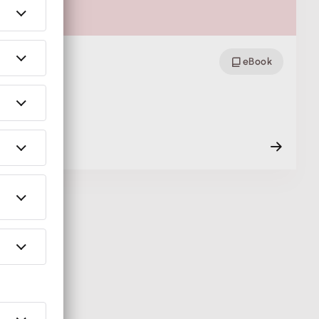
eBook
en gereg…