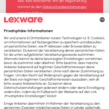
Abo. Kein Newsletter. Mit der Registrierung
stimmst du den
Datenschutz­bestimmungen
und den
AGB
zu.
Sofort
50%
sparen
Newsletter
Brandheiße
News direkt in
dein Postfach
Möchtest du zukünftig
wichtige News zu