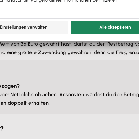
ert von 36 Euro gewährt hast, darfst du den Restbetrag v
nd eine größere Zuwendung gewähren, denn die Freigrenze
ezogen?
vom Nettolohn abziehen. Ansonsten würdest du den Betra
ann doppelt erhalten
.
6?