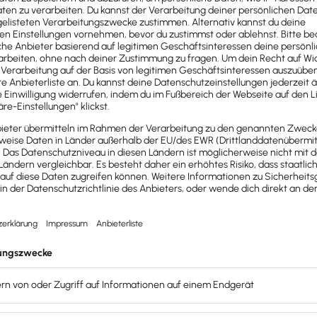
ür den Mitarbeiter erhöhen.
ese liegt seit 2022 bei 50 Euro. Pro Mitarbeiter und Monat
 8 Abs. 2 Satz 11 EstG). Beachte jedoch immer auch den
Be
h: Da es sich bei dem Betrag von 50 Euro pro Monat um ein
ollte er auch nur um einen Cent überschritten werden.
e im Monat
unter 50 Euro,
fallen keine Steuern und Sozialv
behandeln – sie werden steuer- und sozialversicherungspfl
h der damit verbundenen Abgaben immer
als
Betriebsausga
es eine Ausnahme. Hier gelten beim
Verpflegungsmehrauf