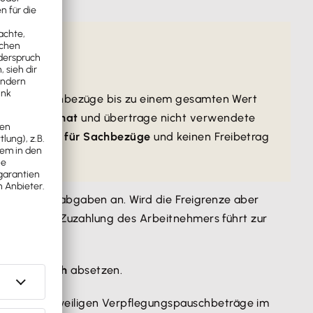
 sind also Sachbezüge bis zu einem gesamten Wert
zug zum Monat
und übertrage nicht verwendete
e
Freigrenze für Sachbezüge
und keinen Freibetrag
ersicherungsabgaben an. Wird die Freigrenze aber
ichtig. Eine Zuzahlung des Arbeitnehmers führt zur
be
steuerlich
absetzen.
wand
die jeweiligen Verpflegungspauschbeträge im