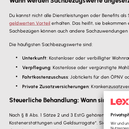
Wann werden Sachbezugswerte angeset
Du kannst nicht alle Dienstleistungen oder Benefits a
geldwerten Vorteil
erhalten. Das heißt, sie bekommen e
Sachbezügen können auch andere Sachzuwendungen w
Die häufigsten Sachbezugswerte sind:
Unterkunft
: Kostenloser oder verbilligter Wohnra
Verpflegung
: Kostenlose oder vergünstigte Mah
Fahrtkostenzuschuss
: Jobtickets für den ÖPNV 
Private Zusatzversicherungen
: Krankenzusatzve
Steuerliche Behandlung: Wann sind Sachb
Nach § 8 Abs. 1 Sätze 2 und 3 EstG gehören Sachbezü
Kostenerstattungen und Geldsurrogate“. Sie sind dami