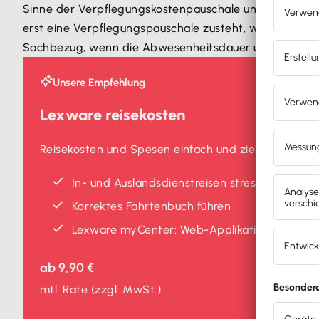
Sinne der Verpflegungskostenpauschale und der Nachw
erst eine Verpflegungspauschale zusteht, wenn die
Ab
Sachbezug, wenn die Abwesenheitsdauer unter 8 Stunden
Unsere Empfehlung
Lexware reisekosten
Reisekosten und Spesen einfach und zielsicher abr
In- und Auslands­dienstreisen stressfrei abrec
Korrektes Fahrtenbuch führen
Lexware myCenter: Web-Applikation für Mita
ab
9,90 €
mtl. Rate
(zzgl. MwSt.)