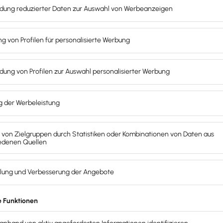
eis der tatsächlichen Kosten. Diese Aufwendungen kannst
wesenheitsdauer mindestens 8 Stunden
beträgt, gilt ein
 liegt. In diesem Fall ist quasi ein Zuschuss zu den Reis
echnen
hnen
rbeitende