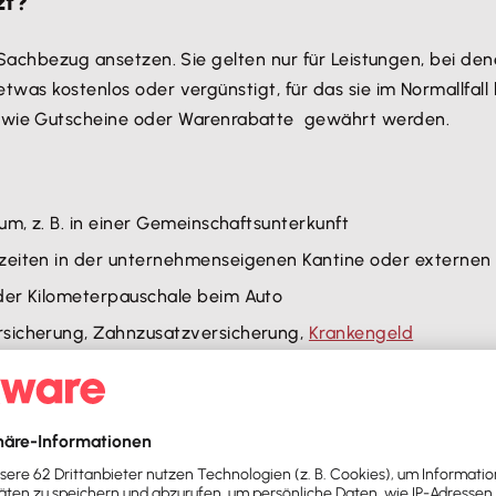
zt?
ls Sachbezug ansetzen. Sie gelten nur für Leistungen, bei 
twas kostenlos oder vergünstigt, für das sie im Normallfal
ie Gutscheine oder Warenrabatte gewährt werden.
um, z. B. in einer Gemeinschaftsunterkunft
lzeiten in der unternehmenseigenen Kantine oder externen
oder Kilometerpauschale beim Auto
rsicherung, Zahnzusatzversicherung,
Krankengeld
ezüge steuerfrei?
ge auch im Jahr 2026 zu den „Einnahmen in Geld, zweckgeb
t
steuer- und sozialversicherungspflichtig
. Das heißt, das