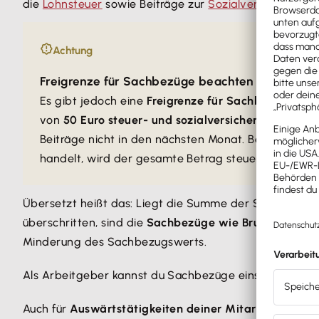
die
Lohnsteuer
sowie Beiträge zur
Sozialversicherung
f
Achtung
Freigrenze für Sachbezüge beachten
Es gibt jedoch eine
Freigrenze für Sachbezüge
. Di
von
50 Euro steuer- und sozialversicherungsfrei
(§
Beiträge nicht in den nächsten Monat. Beachte auc
handelt, wird der gesamte Betrag steuerpflichtig, s
Übersetzt heißt das: Liegt die Summe der Sachbezüg
überschritten, sind die
Sachbezüge wie Bruttolohn
zu 
Minderung des Sachbezugswerts.
Als Arbeitgeber kannst du Sachbezüge einschließlic
Auch für
Auswärtstätigkeiten deiner Mitarbeiter
gibt 