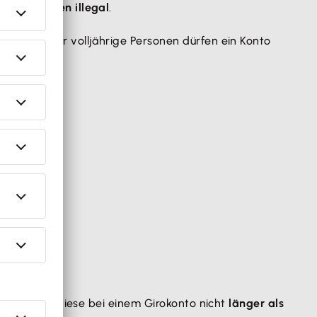
n EU-Staaten illegal
.
tenprobe. Nur volljährige Personen dürfen ein Konto
n.
h BGB darf diese bei einem Girokonto nicht
länger als