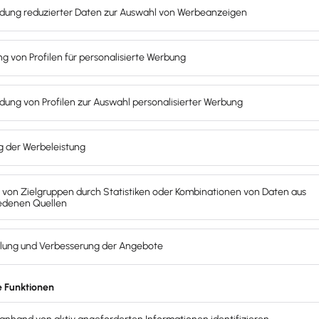
ß Geldwäschegesetz.
Anonyme Bankkonten sind in fast alle
usel notwendig
. Die Bank erhebt ebenfalls eine Unterschrif
ür Jugendkonten mit Zustimmung der Erziehungsberechtigte
n über:
er Einhaltung der vertraglichen
Kündigungsfrist
. Laut § 675