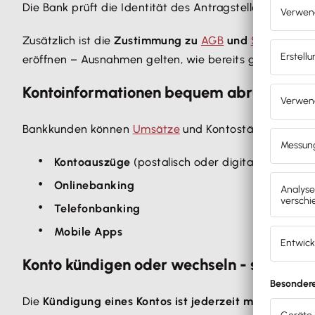
Die Bank prüft die Identität des Antragstellers gemä
Zusätzlich ist die
Zustimmung zu
AGB
und
Schufa
-Kla
eröffnen – Ausnahmen gelten, wie bereits genannt, f
Kontoinformationen bequem abrufen
Bankkunden können
Umsätze
und Kontostände einsehe
Kontoauszüge
(postalisch oder digital)
Onlinebanking
Telefonbanking
Mobile Apps
Konto kündigen oder wechseln - so geht's
Die
Kündigung eines Kontos ist jederzeit möglic
h, unt