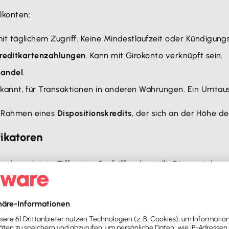
lkonten:
it täglichem Zugriff. Keine Mindestlaufzeit oder Kündigungsf
Kreditkartenzahlungen
. Kann mit Girokonto verknüpft sein.
handel
.
annt, für Transaktionen in anderen Währungen. Ein Umtausch
m Rahmen eines
Dispositionskredits
, der sich an der Höhe d
ikatoren
r
, deren letzte Ziffer eine Prüfziffer darstellt. Diese wird 
ernational Bank Account Number)
verwendet. Diese begin
me
r.