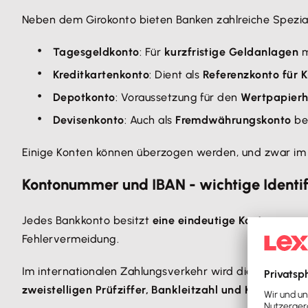
Neben dem Girokonto bieten Banken zahlreiche Spezia
Tagesgeldkonto
: Für
kurzfristige Geldanlagen
m
Kreditkartenkonto
: Dient als
Referenzkonto für 
Depotkonto
: Voraussetzung für den
Wertpapier
Devisenkonto
: Auch als
Fremdwährungskonto
bek
Einige Konten können überzogen werden, und zwar i
Kontonummer und IBAN - wichtige Identif
Jedes Bankkonto besitzt
eine eindeutige Kontonumme
Fehlervermeidung.
Im internationalen Zahlungsverkehr wird die
IBAN (Int
zweistelligen Prüfziffer, Bankleitzahl und Kontonum