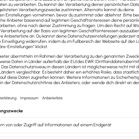
en und Ablauf
um)
 bei ausländischen Staatsangehörigen)
n sind zusätzliche Dokumente erforderlich, z. B.: