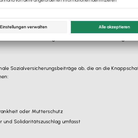
annt, gelten besondere Regelungen hinsichtlich der Sozial
ale Abgaben leistet.
, ohne selbst Sozialabgaben zahlen zu müssen. Der gesamte
chale Sozialversicherungsbeiträge ab, die an die Knappsc
men:
rankheit oder Mutterschutz
er und Solidaritätszuschlag umfasst