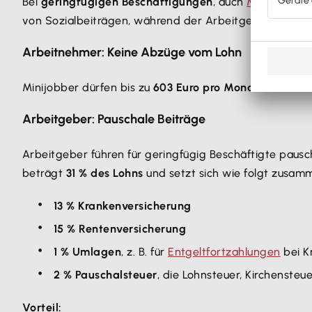
Bei
geringfügigen Beschäftigungen
, auch
Minijobs
gen
von Sozialbeiträgen, während der Arbeitgeber pausch
Arbeitnehmer: Keine Abzüge vom Lohn
Minijobber dürfen bis zu
603 Euro pro Monat
verdienen
Arbeitgeber: Pauschale Beiträge
Arbeitgeber führen für geringfügig Beschäftigte paus
beträgt
31 % des Lohns
und setzt sich wie folgt zusam
13 % Krankenversicherung
15 % Rentenversicherung
1 % Umlagen
, z. B. für
Entgeltfortzahlungen
bei K
2 % Pauschalsteuer
, die Lohnsteuer, Kirchensteu
Vorteil: