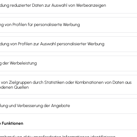
 Selbstständige im Überblick, inklusive Pflicht­versicherungen.
 Agentur für Arbeit getragen, sofern ein Anspruch auf Le
räge eigenständig abzuführen. Bei freien Berufen wie Schrif
ftigungen