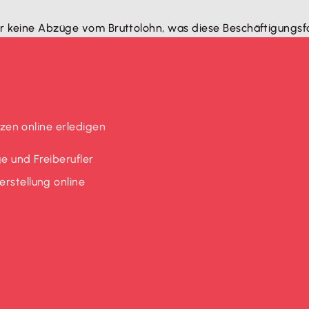
er keine Abzüge vom Bruttolohn, was diese Beschäftigungs
en online erledigen
e und Freiberufler
rstellung online