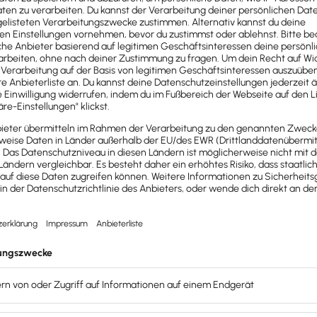
n liegt bei den Arbeitgebern. Diese ziehen die
Beiträge v
 entsprechenden Sozialversicherungsträger (z. B. Rentenver
chten, entweder direkt oder über die Künstlersozialkasse.