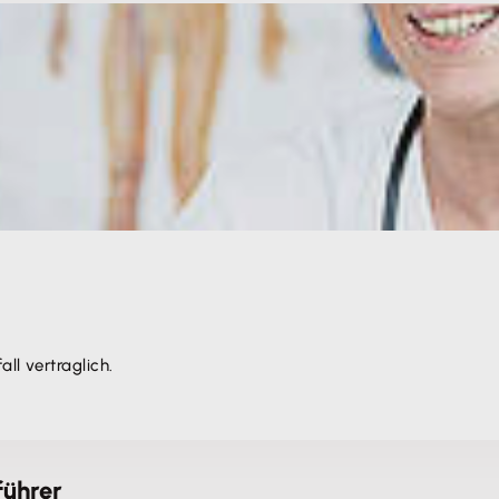
ll vertraglich.
führer