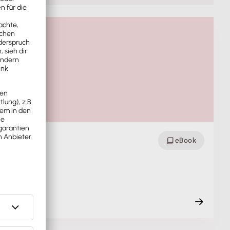
eBook
en gereg…