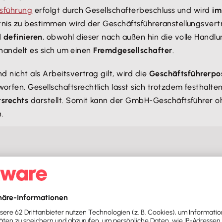
sführung
erfolgt durch Gesellschafterbeschluss und wird
im
tnis zu bestimmen wird der Geschäftsführeranstellungsver
 definieren
, obwohl dieser nach außen hin die volle Handlu
i handelt es sich um einen
Fremdgesellschafter
.
 nicht als Arbeitsvertrag gilt, wird die
Geschäftsführerpos
orfen. Gesellschaftsrechtlich lässt sich trotzdem festhalte
tsrechts
darstellt. Somit kann der GmbH-Geschäftsführer o
.
llschafter ohne Gehalt entscheiden, achte auf das Steuerrec
äftsführervergütung ausfällt, desto niedriger ist die zu en
ebsausgabe
und senkt daher die Steuerbemessungsgrundla