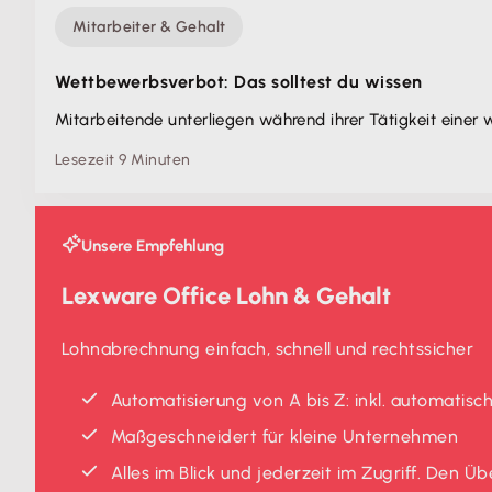
Mitarbeiter & Gehalt
Wettbewerbsverbot: Das solltest du wissen
Mitarbeitende unterliegen während ihrer Tätigkeit einer
Lesezeit 9 Minuten
Unsere Empfehlung
Lexware Office Lohn & Gehalt
Lohnabrechnung einfach, schnell und rechtssicher
Automatisierung von A bis Z: inkl. automatis
Maßgeschneidert für kleine Unternehmen
Alles im Blick und jederzeit im Zugriff. Den 