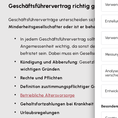
Geschäftsführervertrag richtig gestalten
Geschäftsführerverträge unterscheiden sich vor allem dar
Minderheitsgesellschafter oder ist er beherrschender
In jedem Geschäftsführervertrag sollten
Vertrag
Angemessenheit wichtig, da sonst der Verdacht
befristet sein. Dabei muss ein Gesellschafter bz
Kündigung und Abberufung
: Gesetzlich vorgeg
wichtigen Gründen
.
Rechte und Pflichten
Definition zustimmungspflichtiger Geschäfte
Betriebliche Altersvorsorge
Gehaltsfortzahlungen bei Krankheit
oder
Tod
(
Urlaubsregelungen