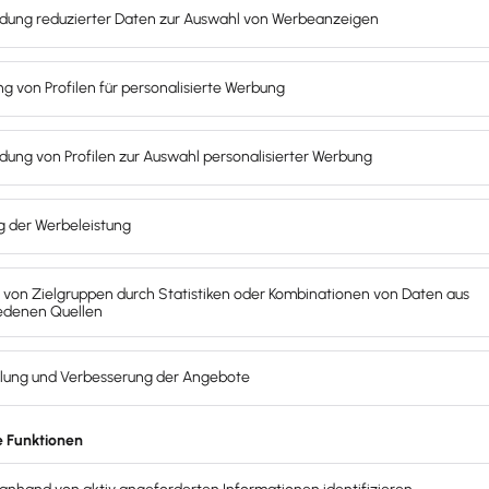
in, wie der Geschäftsführer an der Gesellschaft beteiligt is
 Gesellschafter
. Im Geschäftsführervertrag werden die jew
sdauer und Bezüge des Geschäftsführers
und deren Zusamm
 auf
verdeckte Gewinnausschüttung
aufkommen könnte. Der 
w. Geschäftsführer kein Gehalt beziehen.
eben und damit nicht durch den Geschäftsführervertrag aus
trifft nicht bei einem Geschäftsführer ohne Gehalt zu)