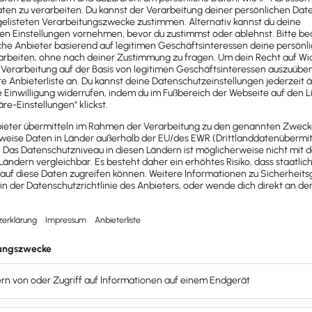
als GmbH-Geschäftsführer beachten musst und wie Haftungsfrag