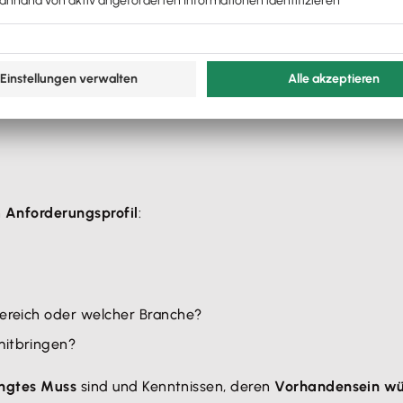
lzeitarbeitsplatz, ist er auch als
Teilzeitarbeitsplatz auszu
beitszeit
zu ändern, z. B. Teilzeit statt Vollzeit oder vormi
jeder Ausschreibung prüfen, ob du den freien Vollzeitarbeit
en das Gesetz keine Sanktion vorsieht und du zum anderen 
n
Anforderungsprofil
:
Bereich oder welcher Branche?
mitbringen?
ngtes Muss
sind und Kenntnissen, deren
Vorhandensein w