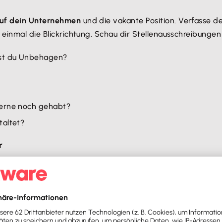
uf dein Unternehmen
und die vakante Position. Verfasse d
 einmal die Blickrichtung. Schau dir Stellenausschreibunge
est du Unbehagen?
gerne noch gehabt?
taltet?
r
Darum sollte eine
Unternehmensbeschreibung
nicht fehle
chwerpunkten es tätig ist. Diese Informationen liefern An
. B. Hamburg, Süddeutschland, international), in dem das U
it.