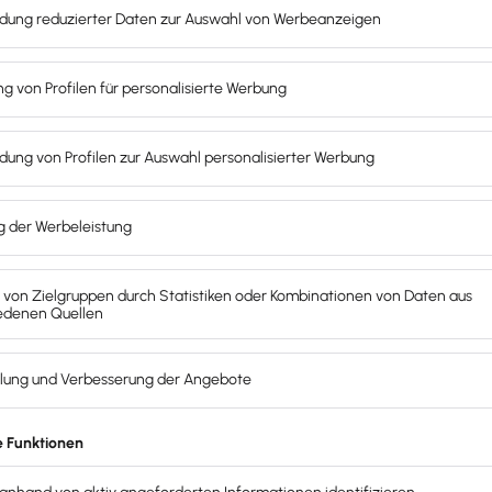
le konkret
h darüber, welche Aufgaben der Stelleninhaber wahrnehmen
itarbeiter vorgesehen?
beiter wahrnehmen?
gestellt?
/oder E-Mail? Welche Unterlagen möchtest du haben? An 
Nachfragen?
eBook Mitarbeiter einstellen
behandelt. Im eBook findest du 