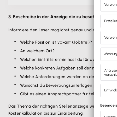
3. Beschreibe in der Anzeige die zu besetzende Stel
Informiere den Leser möglichst genau und verständlic
Welche Position ist vakant (Jobtitel)?
An welchem Ort?
Welchen Eintrittstermin hast du für den neuen M
Welche konkreten Aufgaben soll der neue Mitar
Welche Anforderungen werden an den Bewerber 
Wünschst du Bewerbungsunterlagen per Post und
Gibt es einen Ansprechpartner für telefonische 
Das Thema der richtigen Stellenanzeige wird auch im
Kostenkalkulation bis zur Einarbeitung.