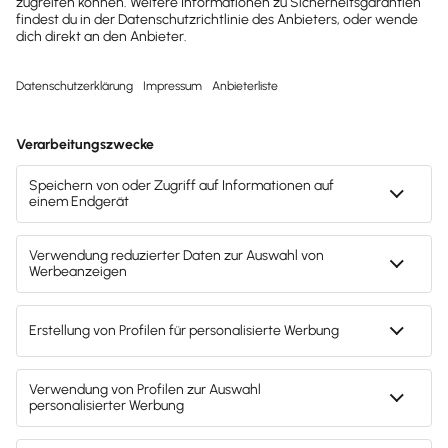
Lesezeit 8 Minuten
Mitarbeiter & Gehalt
Einmalzahlungen richtig vereinbaren und
abrechnen
Urlaubs, Weihnachtsgeld, Einmalzahlungen: Wir
erklären dir, worauf du achten musst, damit es