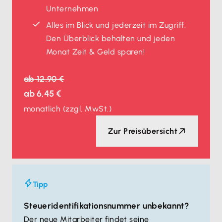
Unternehmen
Alles im Blick und jederzeit im Zugriff.
Den Überblick behalten und jeden
Monat Zeit & Geld sparen!
ab
12,90 €
ab
6,45 €
monatlich
(zzgl. MwSt.)
Zur Preisübersicht
Tipp
Steueridentifikationsnummer unbekannt?
Der neue Mitarbeiter findet seine