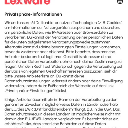
wir auf diesem Portal, wann immer möglich, genderneutrale
Bezeichnungen. Daneben weichen wir auf das generische Maskulinum
aus. Hiermit sind ausdrücklich alle Geschlechter (m/w/d) mitgemeint.
Diese Vorgehensweise hat lediglich redaktionelle Gründe und
beinhaltet keinerlei Wertung.
Fachartikel & News
Noch mehr zum Thema
Mitarbeiter & Gehalt
Alle Artikel zum Thema anzeigen