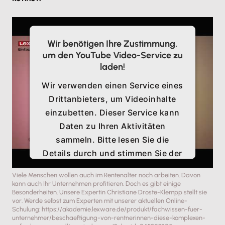
Wir benötigen Ihre Zustimmung,
um den YouTube Video-Service zu
laden!
Wir verwenden einen Service eines
Drittanbieters, um Videoinhalte
einzubetten. Dieser Service kann
Daten zu Ihren Aktivitäten
sammeln. Bitte lesen Sie die
Details durch und stimmen Sie der
Nutzung des Service zu, um
Viele Menschen wollen auch im Rentenalter noch arbeiten. Davon
dieses Video anzusehen.
kann auch Ihr Unternehmen profitieren. Doch es gibt einige
Besonderheiten. Unsere Expertin Christiane Droste-Klempp stellt sie
vor. Werde selbst zum Experten mit unserer aktuellen Online-
Schulung: https://akademie.lexware.de/produkt/fachwissen-fuer-
Mehr Informationen
unternehmer/beschaeftigung-von-rentnerinnen-diese-komplexen-