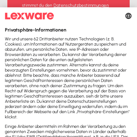
stimmst du den
Datenschutz­bestimmungen
und den
AGB
zu.
Sofort
50%
sparen
Newsletter
Brandheiße
News direkt in
dein Postfach
Möchtest du zukünftig
wichtige News zu