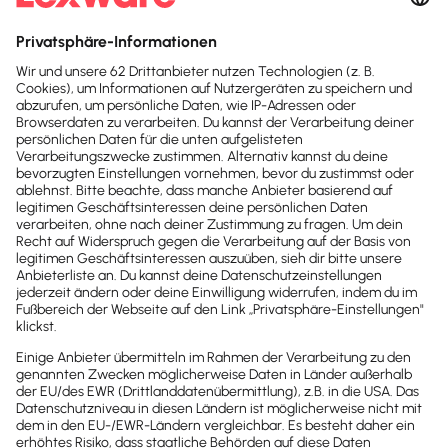
Sofort
50%
sparen
Newsletter
Brandheiße
News direkt in
dein Postfach
Möchtest du zukünftig
wichtige News zu
Gesetzesänderungen,
hilfreiche Praxis-Tipps und