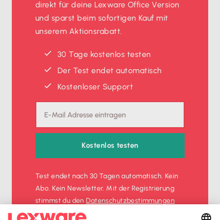
direkt für deine Lexware Office Version
und sparst beim sofortigen Kauf mit
unserem Aktionsrabatt.
30 Tage kostenlos testen
Der Test endet automatisch
Kostenloser Support
Kostenlos testen
Test endet nach 30 Tagen automatisch. Kein
Abo. Kein Newsletter. Mit der Registrierung
stimmst du den
Datenschutz­bestimmungen
und den
AGB
zu.