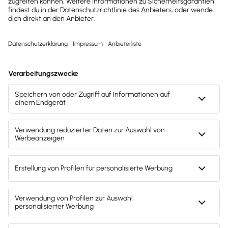
Newsletter
Brandheiße
News direkt in
dein Postfach
Möchtest du zukünftig
wichtige News zu
Gesetzesänderungen,
hilfreiche Praxis-Tipps und
kostenlose Tools für
Unternehmen erhalten?
Dann abonniere unseren