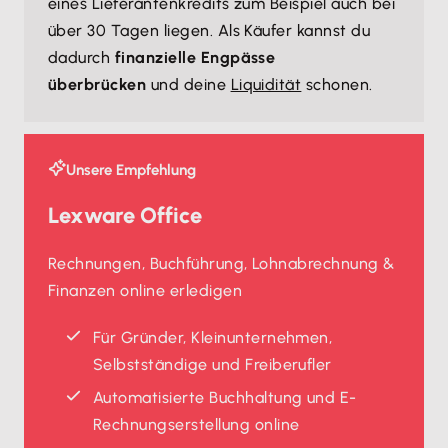
eines Lieferantenkredits zum Beispiel auch bei
über 30 Tagen liegen. Als Käufer kannst du
dadurch
finanzielle Engpässe
überbrücken
und deine
Liquidität
schonen.
Unsere Empfehlung
Lexware Office
Rechnungen, Buchführung, Lohnabrechnung &
Finanzen online erledigen
Für Gründer, Kleinunternehmen,
Selbstständige und Freiberufler
Automatisierte Buchhaltung und E-
Rechnungserstellung online