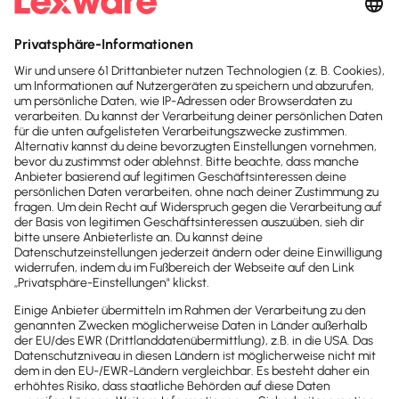
unserem Aktionsrabatt.
30 Tage kostenlos testen
Der Test endet automatisch
Kostenloser Support
Kostenlos testen
Test endet nach 30 Tagen automatisch. Kein
Abo. Kein Newsletter. Mit der Registrierung
stimmst du den
Datenschutz­bestimmungen
und den
AGB
zu.
Sofort
50%
sparen