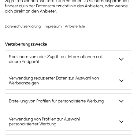
Wie spare ich Kosten beim Recruitment?
Kommen wir in puncto Kostensparen noch einmal auf
die Arten von Recruiting zurück:
Ein Aspekt davon besteht im
Aufbau eines
Talent-Pools
. Mit diesem ergibt sich eine gute
Möglichkeit, Kosten einzusparen. Greifst du auf
diesen zurück, sparst du Aufwand und Zeit und
damit bares Geld.
Der zweite Punkt besteht allgemein darin,
dass du deinen Recruiting-Prozess mit
Fokus
auf die Bewerber optimierst
. Das bedeutet,
du sorgst dafür, dass der Bewerbungsprozess