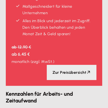
Maßgeschneidert für kleine
Unternehmen
Alles im Blick und jederzeit im Zugriff.
Den Überblick behalten und jeden
Monat Zeit & Geld sparen!
ab
12,90 €
ab
6,45 €
monatlich
(zzgl. MwSt.)
Zur Preisübersicht
Kennzahlen für Arbeits- und
Zeitaufwand