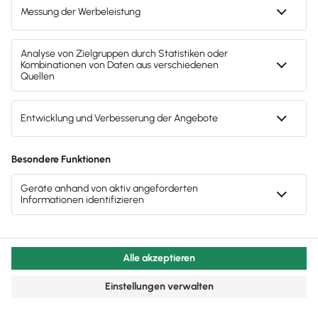
den Bedürfnissen der von dir anvisierten
Zielgruppe entgegenkommt. Dabei lässt du
die Anforderungen der Stellenbesetzung nicht
außer Acht. Doch es geht darum zu
vermeiden, dass Bewerber vorzeitig
abspringen. Deshalb gilt: Je effizienter du
deine Recruitment-Strategien planst und
durchführst, desto niedriger hältst du deine
Kosten.
Zur Optimierung gehört nicht nur, gezielt
bestimmte Maßnahmen auszuwählen. Auch
bei den Maßnahmen selbst besteht
Verbesserungspotenzial
. Nehmen wir die
Kommunikation, die während des Recruiting-
Prozesses anfällt. Welches Unternehmen
verfügt schon über die Zeit, beispielsweise