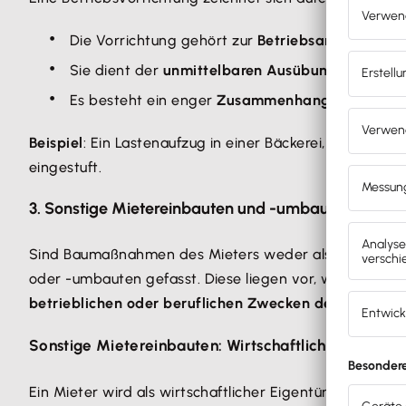
Die Vorrichtung gehört zur
Betriebsanlage des 
Sie dient der
unmittelbaren Ausübung eines Ge
Es besteht ein enger
Zusammenhang zwischen de
Beispiel
: Ein Lastenaufzug in einer Bäckerei, der auss
eingestuft.
3. Sonstige Mietereinbauten und -umbauten
Sind Baumaßnahmen des Mieters weder als Scheinbestan
oder -umbauten gefasst. Diese liegen vor, wenn der
Mi
betrieblichen oder beruflichen Zwecken des Mieters
d
Sonstige Mietereinbauten: Wirtschaftliches Eigent
Ein Mieter wird als wirtschaftlicher Eigentümer eines