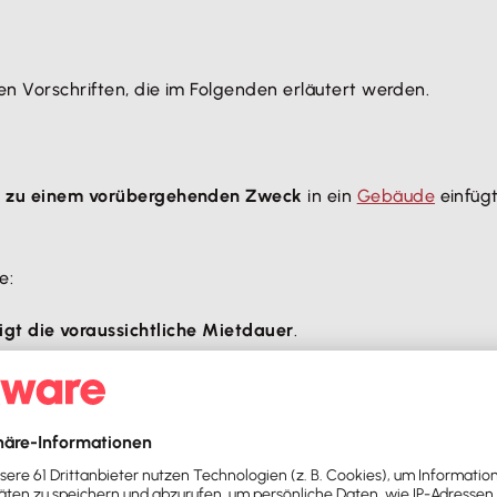
en Vorschriften, die im Folgenden erläutert werden.
s
zu einem vorübergehenden Zweck
in ein
Gebäude
einfügt
e:
igt die voraussichtliche Mietdauer
.
ach einem Ausbau einen
beachtlichen Wiederverwendungs
n
nach Beendigung des Mietverhältnisses
entfernt werden
.
örung beim Ausbau
schließt die Einstufung als Scheinbestand
andsystem in einer gemieteten Bürofläche. Da das System 