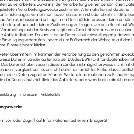
ie massive Bauweise eines Einbaus und dessen mögliche Ze
 Betrachtung der
Gesamtheit aller Umstände
entscheidend 
 Anlagen, die
unmittelbar der betrieblichen Tätigkeit des 
s ermöglichen (z. B. Heizung oder Beleuchtung), steht bei 
 Merkmale aus: