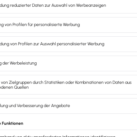
Mieters
.
werbes
.
r Vorrichtung und den Betriebsabläufen
.
chließlich dazu dient, Rohstoffe zwischen den Produktionsebe
dteile noch als Betriebsvorrichtungen einzustufen, werde
eter als wirtschaftlicher Eigentümer der Umbauten
gilt, 
ienen.
um
 Einbaus betrachtet, wenn der Vermieter nach Ende des Mie