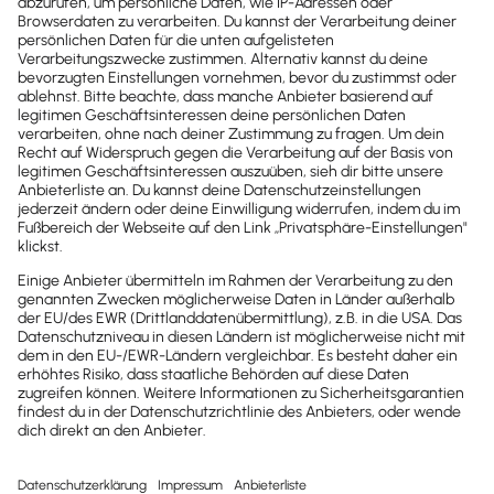
Newsletter
Brandheiße
News direkt in
dein Postfach
Möchtest du zukünftig
wichtige News zu
Gesetzesänderungen,
hilfreiche Praxis-Tipps und
kostenlose Tools für
Unternehmen erhalten?
Dann abonniere unseren
Newsletter.