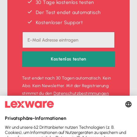
30 Tage kostenlos testen
Der Test endet automatisch
Kostenloser Support
Kostenlos testen
Test endet nach 30 Tagen automatisch. Kein
Abo. Kein Newsletter. Mit der Registrierung
stimmst du den
Datenschutz­bestimmungen
und den
AGB
zu.
Sofort
50%
sparen