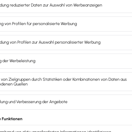
m Tool von Lexware deine Geschäftsidee ausführlich, um pot
er Dienstleistungen oder Produkte
klar und verständlich 
der, kannst du diese direkt hochladen. Auch dein Firmenlo
 wie
Qualifikationen und Kenntnisse sowie Rollen im Unt
ie Aktien oder Anteile an deinem Unternehmen besitzen) 
nformationen zu deinem Unternehmen
zusammen: