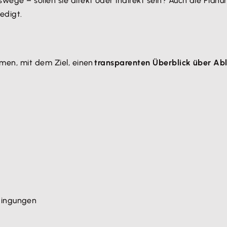
ge – sollen sie direkt oder indirekt sein? Auch die Planun
edigt.
men, mit dem Ziel, einen
transparenten Überblick über Ab
dingungen