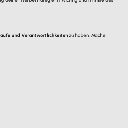
g deiner Werbestrategie ist wichtig und mithilfe des
läufe und Verantwortlichkeiten
zu haben. Mache