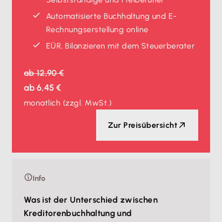
Automatisierte Buchhaltung und E-
Rechnungserstellung online
EÜR, Bilanzieren mit dem Steuerberater
ab
12,90 €
ab
6,45 €
monatlich
(zzgl. MwSt.)
Zur Preisübersicht
Info
Was ist der Unterschied zwischen
Kreditorenbuchhaltung und