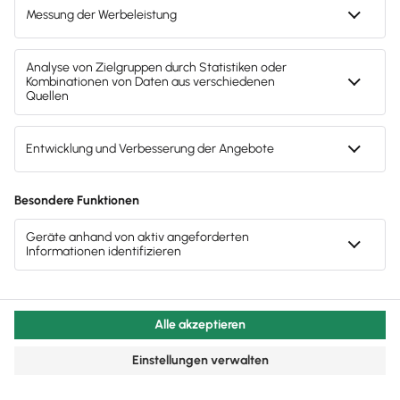
Finanzbuchhaltung
Hinweis: Gendergerechte Sprache ist uns wichtig. Daher verwenden
wir auf diesem Portal, wann immer möglich, genderneutrale
Bezeichnungen. Daneben weichen wir auf das generische Maskulinum
aus. Hiermit sind ausdrücklich alle Geschlechter (m/w/d) mitgemeint.
Diese Vorgehensweise hat lediglich redaktionelle Gründe und
beinhaltet keinerlei Wertung.
Fachartikel & News
Noch mehr zum Thema
Buchhaltung & Finanzen
Alle Artikel zum Thema anzeigen