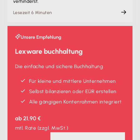
verhinderst.
Lesezeit 6 Minuten
Unsere Empfehlung
Lexware buchhaltung
Die einfache und sichere Buchhaltung
Für kleine und mittlere Unternehmen
Selbst bilanzieren oder EÜR erstellen
Alle gängigen Kontenrahmen integriert
ab
21,90 €
mtl. Rate
(zzgl. MwSt.)