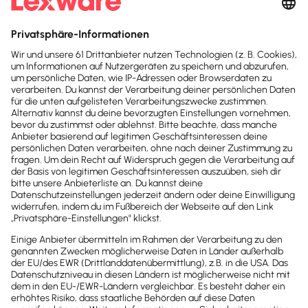
Es hilft dir dabei,
deine Liquidität zu sichern
und
diese in jedem Augenblick exakt bewerten zu
können. Auch die Verbuchung entsprechender
Geschäftsvorfälle in die Debitorenbuchhaltung ist
mit Lexware Office denkbar simpel und präzise.
Mit einem Klick wirft das Programm eine Mahnung
an deinen Kunden aus, eine weitere elegante
Arbeitserleichterung für dein
Forderungsmanagement.
Inhalte des Beitrags
Einleitung