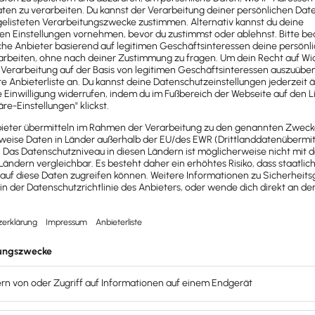
en
. Wenn du als Unternehmer beispielsweise einen Imbiss w
enke und Aufmerksamkeiten
rscheidet die
Einkommensteuer
zwischen zwei Empfängern: 
ff “Aufmerksamkeit” bezieht sich dabei auf ein Geschenk, 
 Aufmerksamkeiten an deine Mitarbeiter
mehrfach im Jahr 
fähig. Auch der Beschenkte Mitarbeiter erhält diese Art vo
cher Anlass
im Fokus. Der Wert der Aufmerksamkeit darf dab
eitern sind deren
Geburtstage, Jubiläen oder eine Hochzei