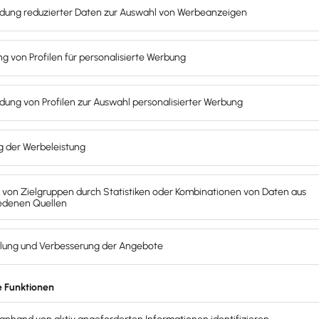
d übrigens keine Aufmerksamkeit, weil hier der
Anlass ein a
eiter steuerfrei beschenkst.