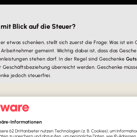
mit Blick auf die Steuer?
 etwas schenken, stellt sich zuerst die Frage: Was ist ein
 Arbeitnehmer gemeint. Wichtig dabei ist, dass das Gesch
enleistungen stehen darf. In der Regel sind Geschenke
Gut
ner Geschäftsbeziehung überreicht werden. Geschenke müs
nke jedoch steuerfrei.
s sich nicht um ein Geschenk
. Werbeprämien sind beispiel
uch sogenannte
Zugaben zu einem erworbenen Produkt
oder
ande, wenn vorher eine Ware gekauft wurde.