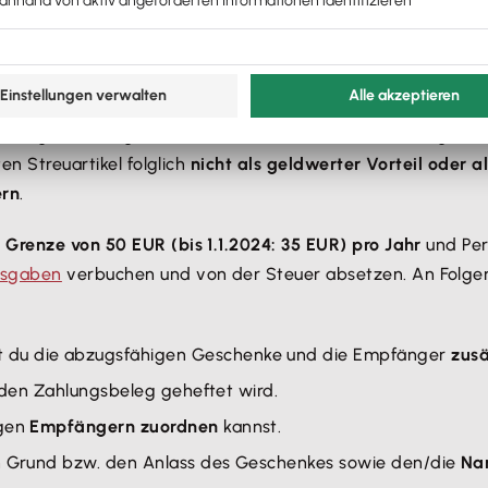
nd Kunden kannst du steuerlich absetzen?
rsteigt (z. B. Kugelschreiber oder USB-Sticks), sind sogena
en Streuartikel folglich
nicht als geldwerter Vorteil oder
ern
.
r Grenze von 50 EUR (bis 1.1.2024: 35 EUR) pro Jahr
und Per
usgaben
verbuchen und von der Steuer absetzen. An Folge
t du die abzugsfähigen Geschenke und die Empfänger
zusä
an den Zahlungsbeleg geheftet wird.
igen
Empfängern zuordnen
kannst.
en Grund bzw. den Anlass des Geschenkes sowie den/die
Na