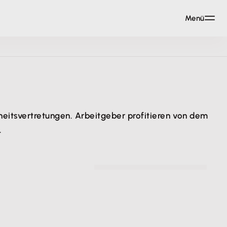
Menü
kheitsvertretungen. Arbeitgeber profitieren von dem
.
© Monkey Business - stock.adobe.com