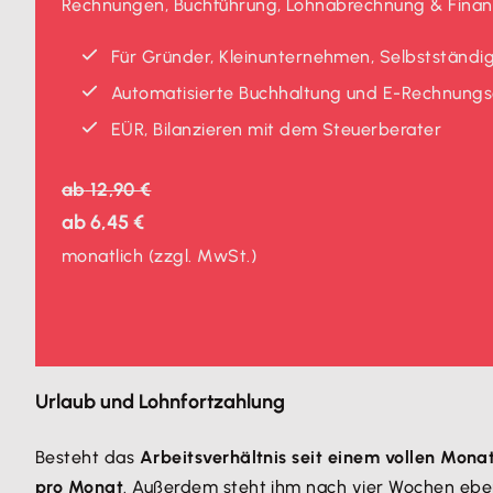
Rechnungen, Buchführung, Lohnabrechnung & Finanz
Für Gründer, Kleinunternehmen, Selbstständig
Automatisierte Buchhaltung und E-Rechnungse
EÜR, Bilanzieren mit dem Steuerberater
ab
12,90 €
ab
6,45 €
monatlich
(zzgl. MwSt.)
Urlaub und Lohnfortzahlung
Besteht das
Arbeitsverhältnis seit einem vollen Mona
pro Monat
. Außerdem steht ihm nach vier Wochen ebenf