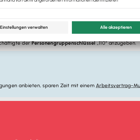
000“ und als
Beitragsgruppenschlüssel
„000“ anzugeben. De
h nach der
Art der Beschäftigung
sowie der
Dauer des Arbe
ögliche Fehler oder Nachzahlungen zu vermeiden.
schäftigte der
Personengruppenschlüssel
„110“ anzugeben.
igungen anbieten, sparen Zeit mit einem
Arbeitsvertrag-Mu