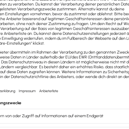
ig entlohnte Beschäftigung
noch um eine kurzfristige Bes