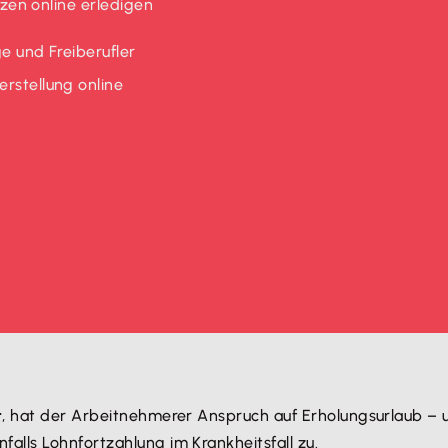
en online erledigen
e und Freiberufler
rstellung online
t
, hat der Arbeitnehmerer Anspruch auf Erholungsurlaub –
alls Lohnfortzahlung im Krankheitsfall zu.