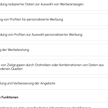
tigen Beschäftigung ausgegangen, da sie berufsmäßig ausgeü
 du als Arbeitgeber achten
 Beschäftigungsmodell.
Arbeitgeber
müssen trotzdem mehrer
erden. Der Arbeitsvertrag für eine kurzfristige Beschäftigu
Ebenso müssen
Vergütung, Tätigkeit,
Arbeitszeit
, Urlaubs- 
spflichten
geregelt sein. Zusätzliche Vereinbarungen, Ver
er bei der
Minijob
-Zentrale an und nach Beendigung wieder
ren
. DEÜV bedeutet Datenerfassungs- und Übermittlungsver
ungspflichtig Beschäftigte. Auch Jahresmeldungen und sonst