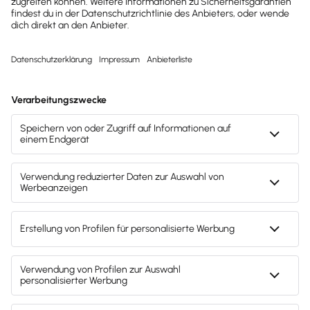
sukzessive erhöhen, bis die 25.000 Euro
erreicht sind und die UG in eine GmbH
umgewandelt werden kann. Die Haftung ist
jedoch von Anfang an begrenzt – immer auf
das jeweils aktuelle Stammkapital.
Welche Rechtsform für dein Vorhaben geeignet ist,
solltest du in Ruhe überlegen – und
am besten
professionellen Rat dazu einholen
, um gerade in
der Startphase unnötige Fehler zu vermeiden.
Erläutere die Ergebnisse deiner Überlegungen und
begründe deine Entscheidungen, sodass
Außenstehende das nachvollziehen können.
4. Standort des Unternehmens
Warum willst du ausgerechnet an dem
gewählten
Standort
deine Bäckerei eröffnen? Auch