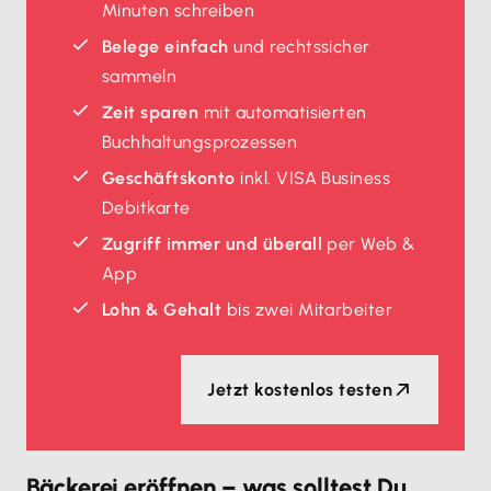
Minuten schreiben
Belege einfach
und rechtssicher
sammeln
Zeit sparen
mit automatisierten
Buchhaltungsprozessen
Geschäftskonto
inkl. VISA Business
Debitkarte
Zugriff immer und überall
per Web &
App
Lohn & Gehalt
bis zwei Mitarbeiter
Jetzt kostenlos testen
Bäckerei eröffnen – was solltest Du