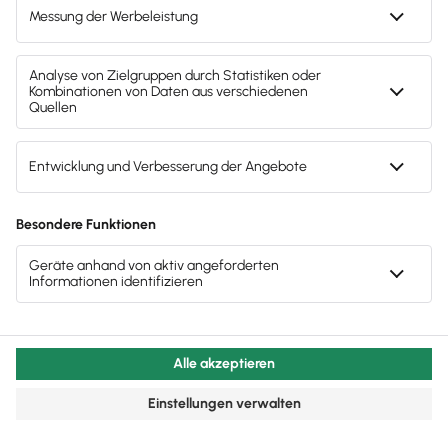
bei dieser Frage ist es zielführend, sich in die Position
eines Außenstehenden zu versetzen und die Vorteile
des Unternehmensstandortes detailliert zu
erläutern.
Gehe dabei auf die relevanten Punkte
ein
, wie zum Beispiel die Kundenfrequenz, öffentliche
Verkehrsmittel oder Parkmöglichkeiten – aber auch
die Mitbewerber.
5. Personal
Die beste Geschäftsidee lässt sich nicht ohne
kompetente und engagierte Mitarbeiter umsetzen –
und du solltest wissen, wo du diese herbekommst.
Beschreibe dein Vorgehen bei der
Personalrekrutierung unter diesem Punkt. Bedenke
dabei, dass du deinem Personal nicht nur
ein
komfortables Umfeld und moderne