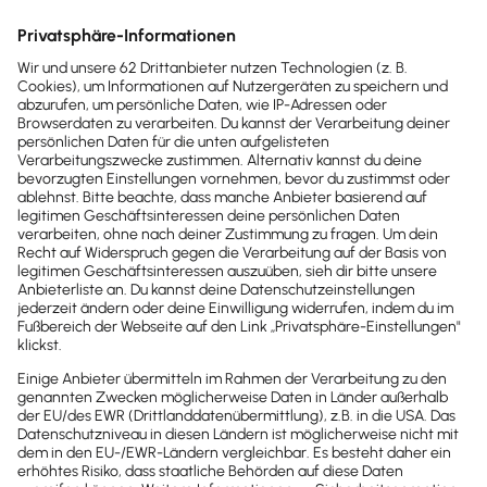
für eventuelle Schadenersatzforderungen
darstellt.
Unternehmergesellschaft (UG)
haftungsbeschränkt
Da vor allem kleine Unternehmen mit
der Stammeinlage von 25.000 Euro für eine
GmbH oft genug überfordert sind, wurde die
Unternehmergesellschaft
(haftungsbeschränkt)
als Alternative
geschaffen: Als Stammkapital reichen deutlich
kleinere Geldbeträge, allerdings sollte hier
immer eine angemessene Summe eingelegt
werden – ein Steuer- oder
Unternehmensberater gibt hier gerne
Auskunft. Sobald die UG Gewinne
erwirtschaftet, musst du das Stammkapital