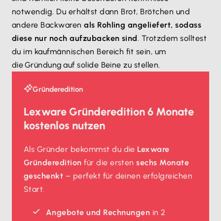
notwendig. Du erhältst dann Brot, Brötchen und
andere Backwaren
als Rohling angeliefert, sodass
diese nur noch aufzubacken sind
. Trotzdem solltest
du im kaufmännischen Bereich fit sein, um
die Gründung auf solide Beine zu stellen.
Gründeredition
Lexware Gründeredition 6 Monate
kostenlos nutzen
Als Gründer bekommst du die
Lexware
Gründeredition
für die ersten
sechs Monate
geschenkt
– perfekt für deinen erfolgreichen
Start.
Angebote und Rechnungen
in 2