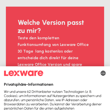
Welche Version passt
zu mir?
Teste den kompletten 
Funktionsumfang von Lexware Office 
30 Tage  lang kostenlos oder  
entscheide dich direkt für deine 
Lexware Office Version und spare 
beim sofortigen Kauf mit unserem 
Aktionsrabatt.
Einfache Bedienung ohne 
Buchhaltungskenntnisse
Endlich Ordnung in Rechnungen, 