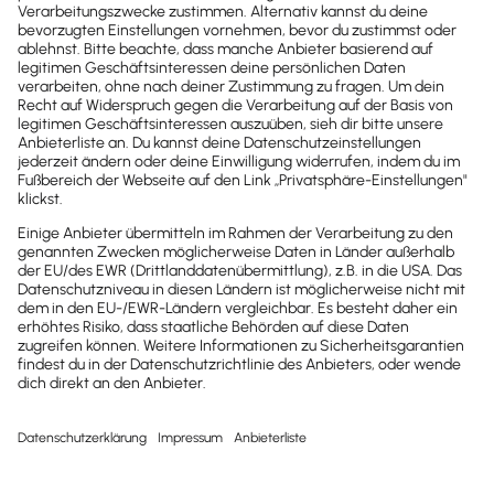
Belegen & Banking
Zeit sparen mit Automatisierter 
Buchhaltung
Mobil arbeiten per Web, App & 
unterwegs
Ideal für Selbstständige, 
Unternehmer, Handwerker, 
Freelancer
Preise & Versionen ansehen
Kostenlos testen