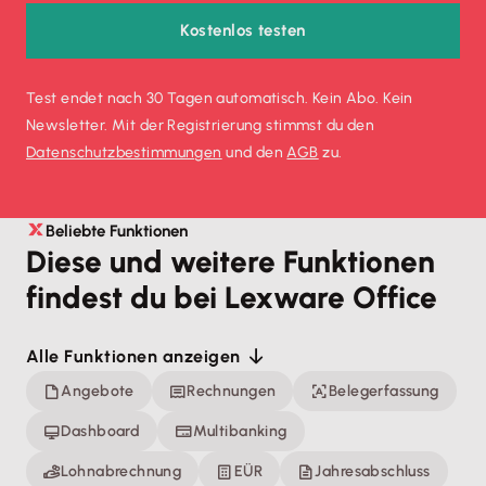
Kostenlos testen
Test endet nach 30 Tagen automatisch. Kein Abo. Kein
Newsletter. Mit der Registrierung stimmst du den
Datenschutz­bestimmungen
und den
AGB
zu.
Beliebte Funktionen
Diese und weitere Funktionen
findest du bei Lexware Office
Alle Funktionen anzeigen
Angebote
Rechnungen
Belegerfassung
Dashboard
Multibanking
Lohnabrechnung
EÜR
Jahresabschluss