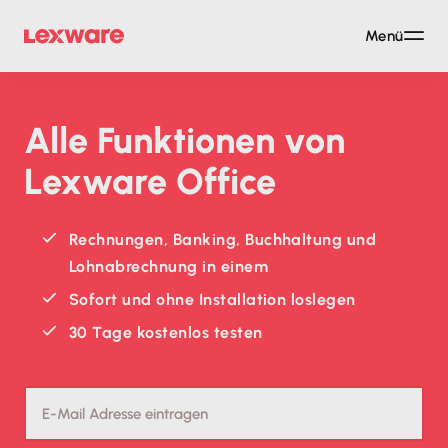
Menü
Alle Funktionen von
Lexware Office
Rechnungen, Banking, Buchhaltung und
Lohnabrechnung in einem
Sofort und ohne Installation loslegen
30 Tage kostenlos testen