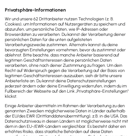
Mitarbeiter & Gehalt
Elektronische Entgeltunterlagen: Jetzt
Pflichtregeln
Seit 01.2022 müssen Entgeltunterlagen elektronisch
vorgehalten werden. Die Sozialversicherungs-
Spitzenorg. liefern nun detail. Regeln.
Lesezeit 5 Minuten